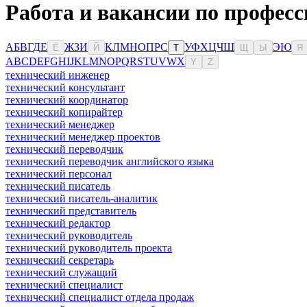
Работа и вакансии по профес
А
Б
В
Г
Д
Е
Ж
З
И
К
Л
М
Н
О
П
Р
С
У
Ф
Х
Ц
Ч
Ш
Э
Ю
Ё
Й
Т
Щ
Ы
Я
A
B
C
D
E
F
G
H
I
J
K
L
M
N
O
P
Q
R
S
T
U
V
W
X
Y
Z
технический инженер
технический консультант
технический координатор
технический копирайтер
технический менеджер
технический менеджер проектов
технический переводчик
технический переводчик английского языка
технический персонал
технический писатель
технический писатель-аналитик
технический представитель
технический редактор
технический руководитель
технический руководитель проекта
технический секретарь
технический служащий
технический специалист
технический специалист отдела продаж