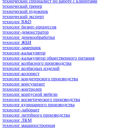
технический специалист по работе с клиентами
технический тренер
технический художник
технический эксперт
технолог R&D
технолог бизнес-процессов
технолог-демонстратор
технолог деревообработки
технолог ЖБИ
технолог-замерщик
технолог-калькулятор
технолог-калькулятор общественного питания
технолог колбасного производства
технолог колбасных изделий
технолог-колорист
технолог кондитерского производства
технолог консультант
технолог-контролер
технолог корпусной мебели
технолог косметического производства
технолог кулинарного производства
технолог-лаборант
технолог литейного производства
технолог ЛКМ
технолог машиностроения