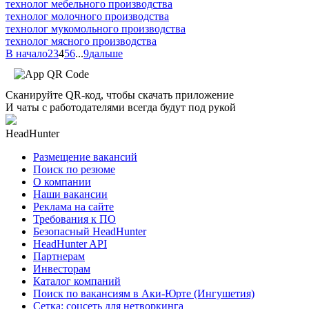
технолог мебельного производства
технолог молочного производства
технолог мукомольного производства
технолог мясного производства
В начало
2
3
4
5
6
...
9
дальше
Сканируйте QR-код, чтобы скачать приложение
И чаты с работодателями всегда будут под рукой
HeadHunter
Размещение вакансий
Поиск по резюме
О компании
Наши вакансии
Реклама на сайте
Требования к ПО
Безопасный HeadHunter
HeadHunter API
Партнерам
Инвесторам
Каталог компаний
Поиск по вакансиям в Аки-Юрте (Ингушетия)
Сетка: соцсеть для нетворкинга