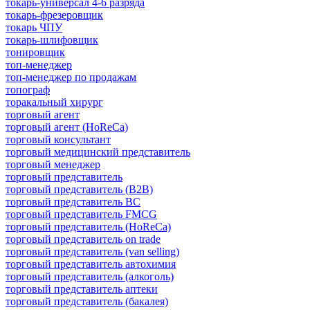
токарь-универсал 4-6 разряда
токарь-фрезеровщик
токарь ЧПУ
токарь-шлифовщик
тонировщик
топ-менеджер
топ-менеджер по продажам
топограф
торакальный хирург
торговый агент
торговый агент (HoReCa)
торговый консультант
торговый медицинский представитель
торговый менеджер
торговый представитель
торговый представитель (B2B)
торговый представитель BC
торговый представитель FMCG
торговый представитель (HoReCa)
торговый представитель on trade
торговый представитель (van selling)
торговый представитель автохимия
торговый представитель (алкоголь)
торговый представитель аптеки
торговый представитель (бакалея)