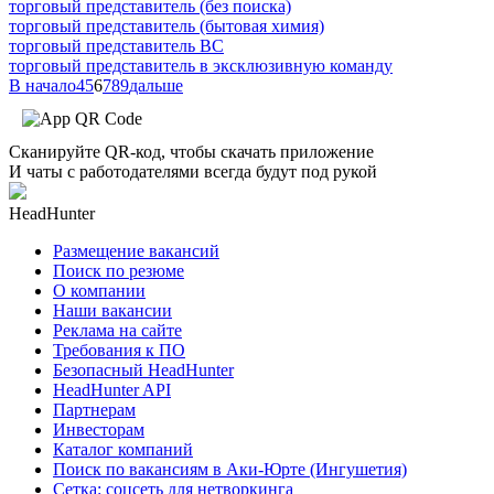
торговый представитель (без поиска)
торговый представитель (бытовая химия)
торговый представитель ВС
торговый представитель в эксклюзивную команду
В начало
4
5
6
7
8
9
дальше
Сканируйте QR-код, чтобы скачать приложение
И чаты с работодателями всегда будут под рукой
HeadHunter
Размещение вакансий
Поиск по резюме
О компании
Наши вакансии
Реклама на сайте
Требования к ПО
Безопасный HeadHunter
HeadHunter API
Партнерам
Инвесторам
Каталог компаний
Поиск по вакансиям в Аки-Юрте (Ингушетия)
Сетка: соцсеть для нетворкинга