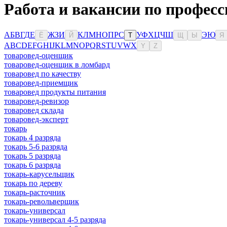
Работа и вакансии по профес
А
Б
В
Г
Д
Е
Ж
З
И
К
Л
М
Н
О
П
Р
С
У
Ф
Х
Ц
Ч
Ш
Э
Ю
Ё
Й
Т
Щ
Ы
Я
A
B
C
D
E
F
G
H
I
J
K
L
M
N
O
P
Q
R
S
T
U
V
W
X
Y
Z
товаровед-оценщик
товаровед-оценщик в ломбард
товаровед по качеству
товаровед-приемщик
товаровед продукты питания
товаровед-ревизор
товаровед склада
товаровед-эксперт
токарь
токарь 4 разряда
токарь 5-6 разряда
токарь 5 разряда
токарь 6 разряда
токарь-карусельщик
токарь по дереву
токарь-расточник
токарь-револьверщик
токарь-универсал
токарь-универсал 4-5 разряда