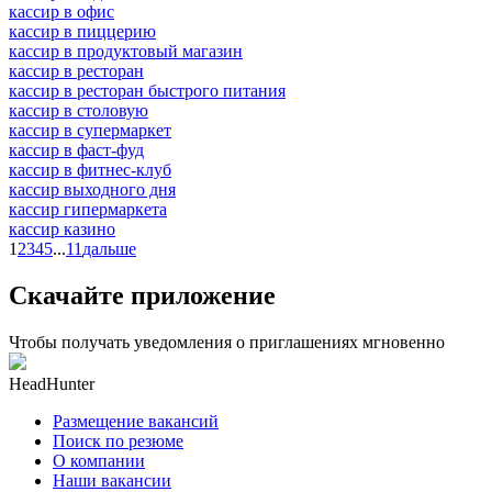
кассир в офис
кассир в пиццерию
кассир в продуктовый магазин
кассир в ресторан
кассир в ресторан быстрого питания
кассир в столовую
кассир в супермаркет
кассир в фаст-фуд
кассир в фитнес-клуб
кассир выходного дня
кассир гипермаркета
кассир казино
1
2
3
4
5
...
11
дальше
Скачайте приложение
Чтобы получать уведомления о приглашениях мгновенно
HeadHunter
Размещение вакансий
Поиск по резюме
О компании
Наши вакансии