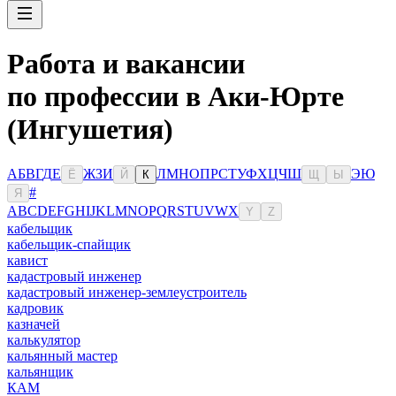
Работа и вакансии
по профессии в Аки-Юрте
(Ингушетия)
А
Б
В
Г
Д
Е
Ж
З
И
Л
М
Н
О
П
Р
С
Т
У
Ф
Х
Ц
Ч
Ш
Э
Ю
Ё
Й
К
Щ
Ы
#
Я
A
B
C
D
E
F
G
H
I
J
K
L
M
N
O
P
Q
R
S
T
U
V
W
X
Y
Z
кабельщик
кабельщик-спайщик
кавист
кадастровый инженер
кадастровый инженер-землеустроитель
кадровик
казначей
калькулятор
кальянный мастер
кальянщик
КАМ