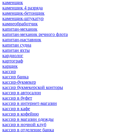
каменщик
каменщик 4 разряда
каменщик-бетонщик
каменщик-штукатур
камнеобработчик
капитан-механик
капитан-механик речного флота
капитан-наставник
капитан судна
капитан яхты
кардиолог
картограф
карщик
кассир
кассир банка
кассир-букмекер
кассир букмекерской конторы
кассир в автосалон
кассир в буфет
кассир в интернет-магазин
кассир в кафе
кассир в кофейню
кассир в магазин одежды
кассир в ночной клуб
кассир в отделение банка