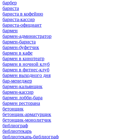
барбер
бариста
бариста в кофейню
бариста-кассир
бариста-официант
бармен
бармен-администратор
бармен-бариста
бармен-буфетчик
бармен в кафе
бармен в кинотеатр
бармен в ночной клуб
бармен в фитнес-клуб
бармен выходного дня
бар-менеджер
бармен-кальянщик
бармен-кассир
бармен лобби-бара
бармен ресторана
бетонщик
бетонщик-арматурщик
бетонщик-монолитчик
библиограф
библиотекарь
библиотекарь-библиограф