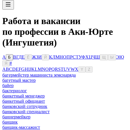
Работа и вакансии
по профессии в Аки-Юрте
(Ингушетия)
А
В
Г
Д
Е
Ж
З
И
К
Л
М
Н
О
П
Р
С
Т
У
Ф
Х
Ц
Ч
Ш
Э
Ю
Б
Ё
Й
Щ
Ы
#
Я
A
B
C
D
E
F
G
H
I
J
K
L
M
N
O
P
Q
R
S
T
U
V
W
X
Y
Z
багермейстер машиниста земснаряда
багетный мастер
байер
бактериолог
банкетный менеджер
банкетный официант
банковский сотрудник
банковский специалист
баннермейкер
банщик
банщик-массажист