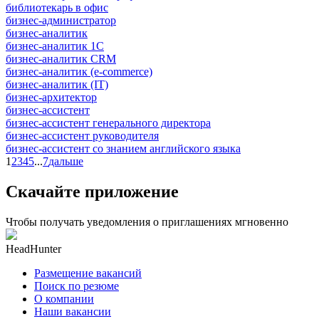
библиотекарь в офис
бизнес-администратор
бизнес-аналитик
бизнес-аналитик 1С
бизнес-аналитик CRM
бизнес-аналитик (e-commerce)
бизнес-аналитик (IT)
бизнес-архитектор
бизнес-ассистент
бизнес-ассистент генерального директора
бизнес-ассистент руководителя
бизнес-ассистент со знанием английского языка
1
2
3
4
5
...
7
дальше
Скачайте приложение
Чтобы получать уведомления о приглашениях мгновенно
HeadHunter
Размещение вакансий
Поиск по резюме
О компании
Наши вакансии