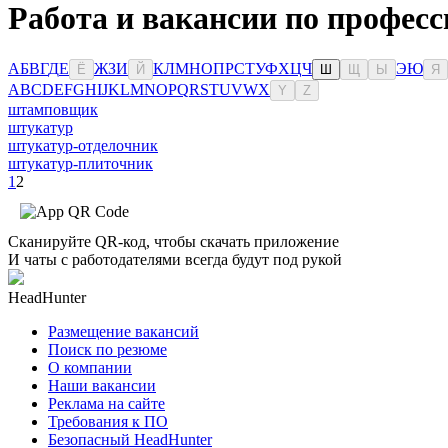
Работа и вакансии по профес
А
Б
В
Г
Д
Е
Ж
З
И
К
Л
М
Н
О
П
Р
С
Т
У
Ф
Х
Ц
Ч
Э
Ю
Ё
Й
Ш
Щ
Ы
Я
A
B
C
D
E
F
G
H
I
J
K
L
M
N
O
P
Q
R
S
T
U
V
W
X
Y
Z
штамповщик
штукатур
штукатур-отделочник
штукатур-плиточник
1
2
Сканируйте QR-код, чтобы скачать приложение
И чаты с работодателями всегда будут под рукой
HeadHunter
Размещение вакансий
Поиск по резюме
О компании
Наши вакансии
Реклама на сайте
Требования к ПО
Безопасный HeadHunter