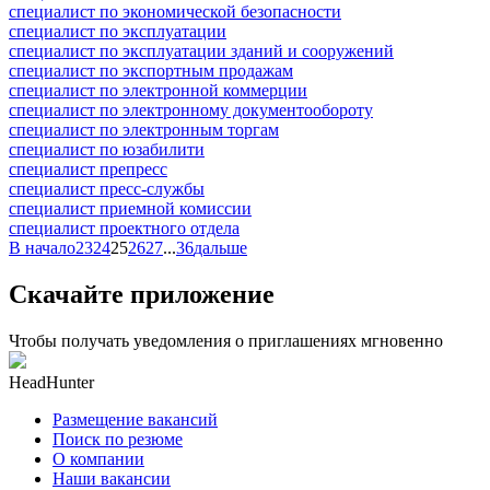
специалист по экономической безопасности
специалист по эксплуатации
специалист по эксплуатации зданий и сооружений
специалист по экспортным продажам
специалист по электронной коммерции
специалист по электронному документообороту
специалист по электронным торгам
специалист по юзабилити
специалист препресс
специалист пресс-службы
специалист приемной комиссии
специалист проектного отдела
В начало
23
24
25
26
27
...
36
дальше
Скачайте приложение
Чтобы получать уведомления о приглашениях мгновенно
HeadHunter
Размещение вакансий
Поиск по резюме
О компании
Наши вакансии