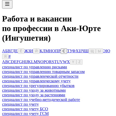
Работа и вакансии
по профессии в Аки-Юрте
(Ингушетия)
А
Б
В
Г
Д
Е
Ж
З
И
К
Л
М
Н
О
П
Р
Т
У
Ф
Х
Ц
Ч
Ш
Э
Ю
Ё
Й
С
Щ
Ы
#
Я
A
B
C
D
E
F
G
H
I
J
K
L
M
N
O
P
Q
R
S
T
U
V
W
X
Y
Z
специалист по управлению рисками
специалист по управлению товарным запасом
специалист по управленческой отчетности
специалист по управленческому учету
специалист по урегулированию убытков
специалист по уходу за животными
специалист по уходу за растениями
специалист по учебно-методической работе
специалист по учету
специалист по учету БСО
специалист по учету ГСМ