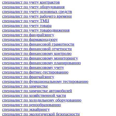
специалист по учету контрактов
специалист по учету оборудования
специалист по учету основных средств
специалист по учету рабочего времени
специалист по учету ТМЦ
специалист по учету товара
специалист по учету товародвижения
специалист по фандрайзингу
специалист по фармаконадзору
специалист по финансовой грамотности
специалист по финансовой отчетности
специалист по финансовому контролю
специалист по финансовому мониторингу
специалист по финансовому планированию
специалист по финансовому учету
специалист по фитнес-тестированию
специалист по франчайзингу
специалист по функциональному тестированию
специалист по химчистке
специалист по химчистке автомобилей
специалист по хозяйственной части
специалист по холодильному оборудованию
специалист по ценообразованию
специалист по эквайрингу
специалист по экологической безопасности