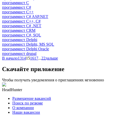
программист C
программист C#
программист C++
программист C# ASP.NET
программист C++, C#
программист C# .NET
программист CRM
программист C#, SQL
программист Delphi
программист Delphi, MS SQL
программист Delphi Oracle
программист drupal
В начало
13
14
15
16
17
...
22
дальше
Скачайте приложение
Чтобы получать уведомления о приглашениях мгновенно
HeadHunter
Размещение вакансий
Поиск по резюме
О компании
Наши вакансии