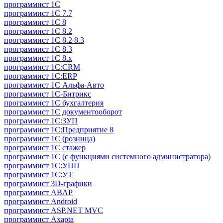
программист 1C
программист 1C 7.7
программист 1C 8
программист 1C 8.2
программист 1С 8.2 8.3
программист 1С 8.3
программист 1С 8.х
программист 1С:CRM
программист 1С:ERP
программист 1С Альфа-Авто
программист 1С-Битрикс
программист 1С бухгалтерия
программист 1С документооборот
программист 1С:ЗУП
программист 1С:Предприятие 8
программист 1С (розница)
программист 1С стажер
программист 1С (с функциями системного администратора)
программист 1С:УПП
программист 1С:УТ
программист 3D-графики
программист ABAP
программист Android
программист ASP.NET MVC
программист Axapta