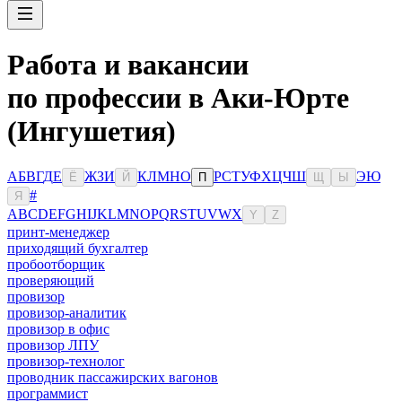
Работа и вакансии
по профессии в Аки-Юрте
(Ингушетия)
А
Б
В
Г
Д
Е
Ж
З
И
К
Л
М
Н
О
Р
С
Т
У
Ф
Х
Ц
Ч
Ш
Э
Ю
Ё
Й
П
Щ
Ы
#
Я
A
B
C
D
E
F
G
H
I
J
K
L
M
N
O
P
Q
R
S
T
U
V
W
X
Y
Z
принт-менеджер
приходящий бухгалтер
пробоотборщик
проверяющий
провизор
провизор-аналитик
провизор в офис
провизор ЛПУ
провизор-технолог
проводник пассажирских вагонов
программист