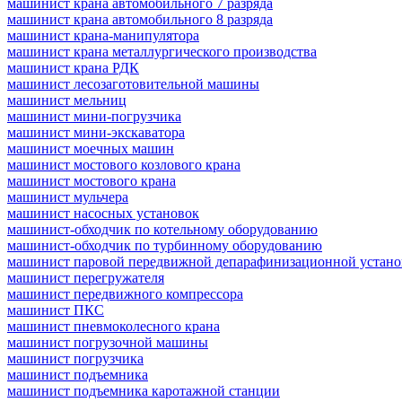
машинист крана автомобильного 7 разряда
машинист крана автомобильного 8 разряда
машинист крана-манипулятора
машинист крана металлургического производства
машинист крана РДК
машинист лесозаготовительной машины
машинист мельниц
машинист мини-погрузчика
машинист мини-экскаватора
машинист моечных машин
машинист мостового козлового крана
машинист мостового крана
машинист мульчера
машинист насосных установок
машинист-обходчик по котельному оборудованию
машинист-обходчик по турбинному оборудованию
машинист паровой передвижной депарафинизационной устано
машинист перегружателя
машинист передвижного компрессора
машинист ПКС
машинист пневмоколесного крана
машинист погрузочной машины
машинист погрузчика
машинист подъемника
машинист подъемника каротажной станции