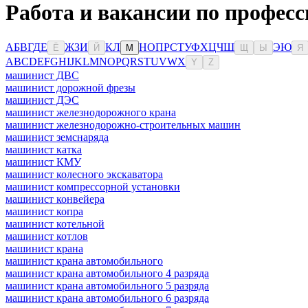
Работа и вакансии по профес
А
Б
В
Г
Д
Е
Ж
З
И
К
Л
Н
О
П
Р
С
Т
У
Ф
Х
Ц
Ч
Ш
Э
Ю
Ё
Й
М
Щ
Ы
Я
A
B
C
D
E
F
G
H
I
J
K
L
M
N
O
P
Q
R
S
T
U
V
W
X
Y
Z
машинист ДВС
машинист дорожной фрезы
машинист ДЭС
машинист железнодорожного крана
машинист железнодорожно-строительных машин
машинист земснаряда
машинист катка
машинист КМУ
машинист колесного экскаватора
машинист компрессорной установки
машинист конвейера
машинист копра
машинист котельной
машинист котлов
машинист крана
машинист крана автомобильного
машинист крана автомобильного 4 разряда
машинист крана автомобильного 5 разряда
машинист крана автомобильного 6 разряда