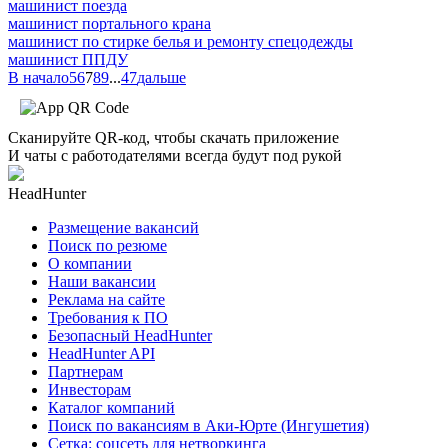
машинист поезда
машинист портального крана
машинист по стирке белья и ремонту спецодежды
машинист ППДУ
В начало
5
6
7
8
9
...
47
дальше
Сканируйте QR-код, чтобы скачать приложение
И чаты с работодателями всегда будут под рукой
HeadHunter
Размещение вакансий
Поиск по резюме
О компании
Наши вакансии
Реклама на сайте
Требования к ПО
Безопасный HeadHunter
HeadHunter API
Партнерам
Инвесторам
Каталог компаний
Поиск по вакансиям в Аки-Юрте (Ингушетия)
Сетка: соцсеть для нетворкинга