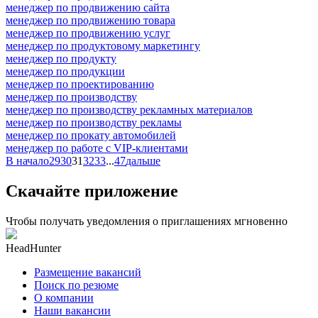
менеджер по продвижению сайта
менеджер по продвижению товара
менеджер по продвижению услуг
менеджер по продуктовому маркетингу
менеджер по продукту
менеджер по продукции
менеджер по проектированию
менеджер по производству
менеджер по производству рекламных материалов
менеджер по производству рекламы
менеджер по прокату автомобилей
менеджер по работе с VIP-клиентами
В начало
29
30
31
32
33
...
47
дальше
Скачайте приложение
Чтобы получать уведомления о приглашениях мгновенно
HeadHunter
Размещение вакансий
Поиск по резюме
О компании
Наши вакансии