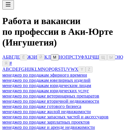
Работа и вакансии
по профессии в Аки-Юрте
(Ингушетия)
А
Б
В
Г
Д
Е
Ж
З
И
К
Л
Н
О
П
Р
С
Т
У
Ф
Х
Ц
Ч
Ш
Э
Ю
Ё
Й
М
Щ
Ы
#
Я
A
B
C
D
E
F
G
H
I
J
K
L
M
N
O
P
Q
R
S
T
U
V
W
X
Y
Z
менеджер по продажам эфирного времени
менеджер по продажам ювелирных изделий
менеджер по продажам юридическим лицам
менеджер по продажам юридических услуг
менеджер по продаже ветеринарных препаратов
менеджер по продаже вторичной недвижимости
менеджер по продаже готового бизнеса
менеджер по продаже жилой недвижимости
менеджер по продаже запасных частей и аксессуаров
менеджер по продаже зарплатных проектов
менеджер по продаже и аренде недвижимости