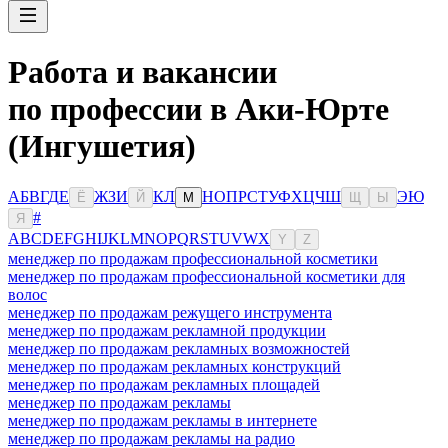
Работа и вакансии
по профессии в Аки-Юрте
(Ингушетия)
А
Б
В
Г
Д
Е
Ж
З
И
К
Л
Н
О
П
Р
С
Т
У
Ф
Х
Ц
Ч
Ш
Э
Ю
Ё
Й
М
Щ
Ы
#
Я
A
B
C
D
E
F
G
H
I
J
K
L
M
N
O
P
Q
R
S
T
U
V
W
X
Y
Z
менеджер по продажам профессиональной косметики
менеджер по продажам профессиональной косметики для
волос
менеджер по продажам режущего инструмента
менеджер по продажам рекламной продукции
менеджер по продажам рекламных возможностей
менеджер по продажам рекламных конструкций
менеджер по продажам рекламных площадей
менеджер по продажам рекламы
менеджер по продажам рекламы в интернете
менеджер по продажам рекламы на радио