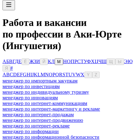
Работа и вакансии
по профессии в Аки-Юрте
(Ингушетия)
А
Б
В
Г
Д
Е
Ж
З
И
К
Л
Н
О
П
Р
С
Т
У
Ф
Х
Ц
Ч
Ш
Э
Ю
Ё
Й
М
Щ
Ы
#
Я
A
B
C
D
E
F
G
H
I
J
K
L
M
N
O
P
Q
R
S
T
U
V
W
X
Y
Z
менеджер по импортным закупкам
менеджер по инвестициям
менеджер по индивидуальному туризму
менеджер по инновациям
менеджер по интернет-коммуникациям
менеджер по интернет-маркетингу и рекламе
менеджер по интернет-продажам
менеджер по интернет-продвижению
менеджер по интернет-рекламе
менеджер по информации
менеджер по информационной безопасности