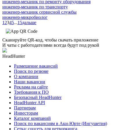
инженер-механик по ремонту оборудования
инженер-механик по транспорту
инженер-механик сервисной службы
инженер-микробиолог
1
2
3
4
5
...
15
дальше
Сканируйте QR-код, чтобы скачать приложение
И чаты с работодателями всегда будут под рукой
HeadHunter
Размещение вакансий
Поиск по резюме
О компании
Наши вакансии
Реклама на сайте
Требования к ПО
Безопасный HeadHunter
HeadHunter API
Партнерам
Инвесторам
Каталог компаний
Поиск по вакансиям в Аки-Юрте (Ингушетия)
Сетка: соцсеть для нетворкинга