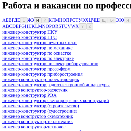
Работа и вакансии по профес
А
Б
В
Г
Д
Е
Ж
З
К
Л
М
Н
О
П
Р
С
Т
У
Ф
Х
Ц
Ч
Ш
Э
Ю
Ё
И
Й
Щ
Ы
Я
A
B
C
D
E
F
G
H
I
J
K
L
M
N
O
P
Q
R
S
T
U
V
W
X
Y
Z
инженер-конструктор НКУ
инженер-конструктор ПГС
инженер-конструктор печатных плат
инженер-конструктор по механике
инженер-конструктор по оснастке
инженер-конструктор по электрике
инженер-конструктор по электрооборудованию
инженер-конструктор пресс-форм
инженер-конструктор приборостроения
инженер конструктор-проектировщик
инженер-конструктор радиоэлектронной аппаратуры
инженер конструктор-расчетчик
инженер-конструктор РЭА
инженер-конструктор светопрозрачных конструкций
инженер-конструктор (строительство)
инженер-конструктор (судостроение)
инженер конструктор-схемотехник
инженер конструктор-теплотехник
инженер конструктор-технолог