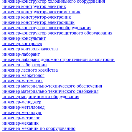
инженер-конструктор холодильного оборудования
инженер конструктор-электрик
инженер конструктор-электромеханик
инженер конструктор-электроник
инженер конструктор-электронщик
инженер-конструктор электрооборудования
инженер-конструктор электрощитового оборудования
инженер-консультант
инженер-контролер
инженер контроля качества
инженер-лаборант
инженер-лаборант дорожно-строительной лаборатории
инженер лаборатории
инженер лесного хозяйства
инженер-маркетолог
инженер-математик
инженер материально-технического обеспечения
инженер материально-технического снабжения
инженер медицинского оборудования
инженер-менеджер
инженер-металловед
инженер-металлург
инженер-метролог
инженер-механик
инженер-механик по оборудованию