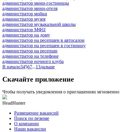
администратор мини-гостиницы
администратор мини-отеля
администратор мойки
администратор музея
администратор музыкальной школы
администратор МФЦ
администратор на дому
администратор на ресепшен в автосалон
администратор на ресепшен в гостиницу
администратор на ресепшн
администратор на телефоне
администратор ночного клуба
В начало
3
4
5
6
7
...
13
дальше
Скачайте приложение
Чтобы получать уведомления о приглашениях мгновенно
HeadHunter
Размещение вакансий
Поиск по резюме
О компании
Наши вакансии