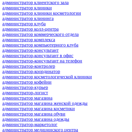
администратор клиентского зала
администратор клиники
администратор клиники косметологии
администратор клининга
администратор клуба
администратор колл-центра
администратор коммерческого отдела
администратор комплекса
администратор компьютерного клуба
администратор-консультант
администратор-консультант в офис
администратор-консультант на телефон
администратор-контролер
администратор-координатор
администратор косметологической клиники
администратор кофейни
администратор-курьер
администратор-логист
администратор магазина
администратор магазина женской одежды
администратор магазина косметики
администратор магазина обуви
администратор магазина одежды
администратор-маркетолог
администратор медицинского центра