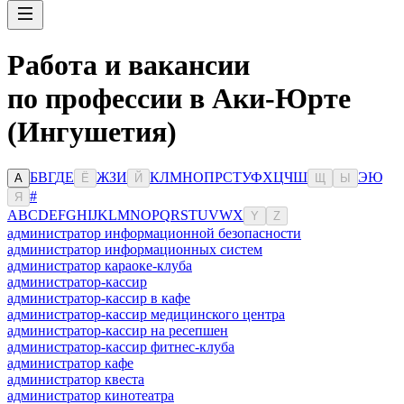
Работа и вакансии
по профессии в Аки-Юрте
(Ингушетия)
Б
В
Г
Д
Е
Ж
З
И
К
Л
М
Н
О
П
Р
С
Т
У
Ф
Х
Ц
Ч
Ш
Э
Ю
А
Ё
Й
Щ
Ы
#
Я
A
B
C
D
E
F
G
H
I
J
K
L
M
N
O
P
Q
R
S
T
U
V
W
X
Y
Z
администратор информационной безопасности
администратор информационных систем
администратор караоке-клуба
администратор-кассир
администратор-кассир в кафе
администратор-кассир медицинского центра
администратор-кассир на ресепшен
администратор-кассир фитнес-клуба
администратор кафе
администратор квеста
администратор кинотеатра