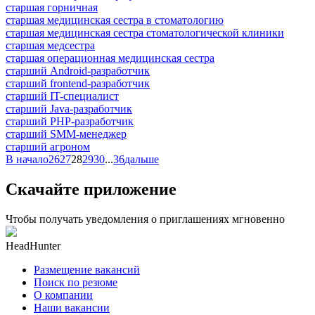
старшая горничная
старшая медицинская сестра в стоматологию
старшая медицинская сестра стоматологической клиники
старшая медсестра
старшая операционная медицинская сестра
старший Android-разработчик
старший frontend-разработчик
старший IT-специалист
старший Java-разработчик
старший PHP-разработчик
старший SMM-менеджер
старший агроном
В начало
26
27
28
29
30
...
36
дальше
Скачайте приложение
Чтобы получать уведомления о приглашениях мгновенно
HeadHunter
Размещение вакансий
Поиск по резюме
О компании
Наши вакансии