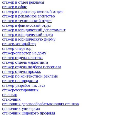
стажер в отдел рекламы
стажер в офис
стажер в производственный отдел
стажер в рекламное агентство
стажер в технический отдел
стажер в финансовый отдел
стажер в юридический департамент
стажер в юридический отдел
стажер в юридическую фирму
стажер-копирайтер
стажер-оператор
стажер-оператор на дому
стажер отдела качества
стажер отдела маркетинга
стажер отдела подбора персонала
стажер отдела продаж
стажер по контекстной рекламе
стажер по продажам
стажер-разработчик Java
стажер-тестировщик
сталевар
станочник
станочник деревообрабатывающих станков
станочник-универсал
станочник широкого профиля