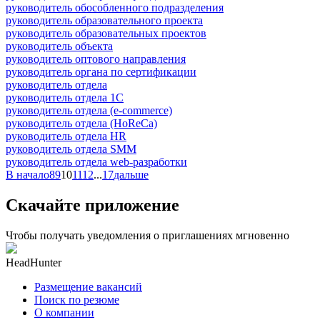
руководитель обособленного подразделения
руководитель образовательного проекта
руководитель образовательных проектов
руководитель объекта
руководитель оптового направления
руководитель органа по сертификации
руководитель отдела
руководитель отдела 1С
руководитель отдела (e-commerce)
руководитель отдела (HoReCa)
руководитель отдела HR
руководитель отдела SMM
руководитель отдела web-разработки
В начало
8
9
10
11
12
...
17
дальше
Скачайте приложение
Чтобы получать уведомления о приглашениях мгновенно
HeadHunter
Размещение вакансий
Поиск по резюме
О компании