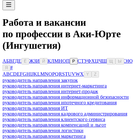
Работа и вакансии
по профессии в Аки-Юрте
(Ингушетия)
А
Б
В
Г
Д
Е
Ж
З
И
К
Л
М
Н
О
П
С
Т
У
Ф
Х
Ц
Ч
Ш
Э
Ю
Ё
Й
Р
Щ
Ы
#
Я
A
B
C
D
E
F
G
H
I
J
K
L
M
N
O
P
Q
R
S
T
U
V
W
X
Y
Z
руководитель направления закупок
руководитель направления интернет-маркетинга
руководитель направления интернет-продаж
руководитель направления информационной безопасности
руководитель направления ипотечного кредитования
руководитель направления ИТ
руководитель направления кадрового администрирования
руководитель направления клиентского сервиса
руководитель направления компенсаций и льгот
руководитель направления логистики
руководитель направления маркетинга