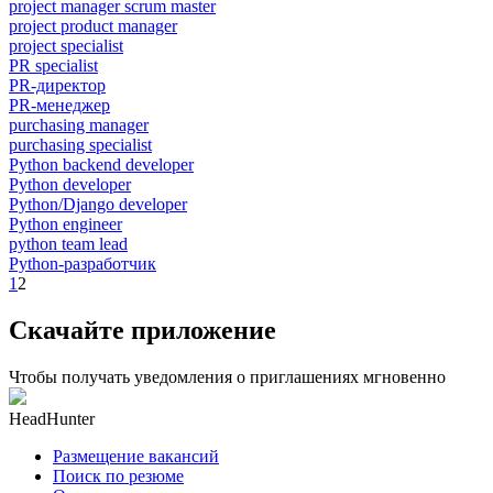
project manager scrum master
project product manager
project specialist
PR specialist
PR-директор
PR-менеджер
purchasing manager
purchasing specialist
Python backend developer
Python developer
Python/Django developer
Python engineer
python team lead
Python-разработчик
1
2
Скачайте приложение
Чтобы получать уведомления о приглашениях мгновенно
HeadHunter
Размещение вакансий
Поиск по резюме