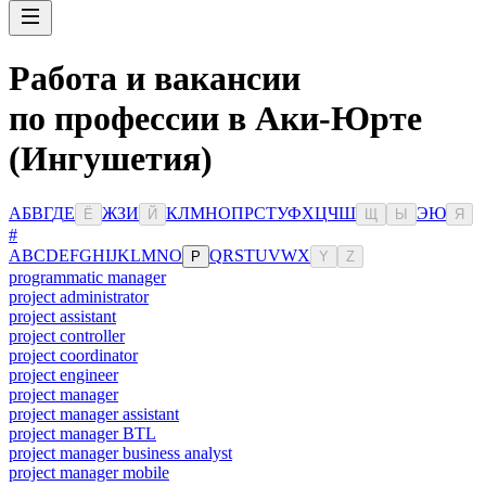
Работа и вакансии
по профессии в Аки-Юрте
(Ингушетия)
А
Б
В
Г
Д
Е
Ж
З
И
К
Л
М
Н
О
П
Р
С
Т
У
Ф
Х
Ц
Ч
Ш
Э
Ю
Ё
Й
Щ
Ы
Я
#
A
B
C
D
E
F
G
H
I
J
K
L
M
N
O
Q
R
S
T
U
V
W
X
P
Y
Z
programmatic manager
project administrator
project assistant
project controller
project coordinator
project engineer
project manager
project manager assistant
project manager BTL
project manager business analyst
project manager mobile