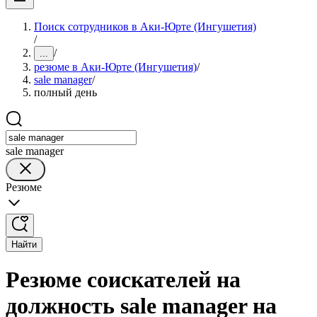
Поиск сотрудников в Аки-Юрте (Ингушетия)
/
/
...
резюме в Аки-Юрте (Ингушетия)
/
sale manager
/
полный день
sale manager
Резюме
Найти
Резюме соискателей на
должность sale manager на