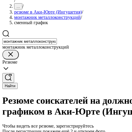
/
/
...
резюме в Аки-Юрте (Ингушетия)
/
монтажник металлоконструкций
/
сменный график
монтажник металлоконструкций
Резюме
Найти
Резюме соискателей на долж
графиком в Аки-Юрте (Ингу
Чтобы видеть все резюме, зарегистрируйтесь
После регистрации покажем ещё 2 и откроем фото