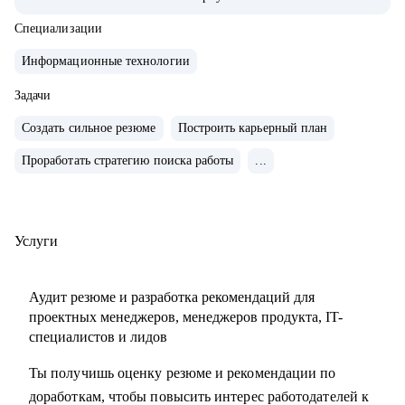
продуктами.
• Запускал b2b продукт от идеи до масштабирования.
Специализации
• Развивал метрики в b2c продуктах: DAU (до 2.5млн), CSI,
Информационные технологии
NPS, Revenue.
• Занимаюсь наймом людей в команды: провел более 600
Задачи
собеседований, изучил большое количество резюме.
Создать сильное резюме
Построить карьерный план
• Разработал и записал курсы «Цифровая трансформация
Проработать стратегию поиска работы
...
предприятия» и «Проектное управление» для МИТУ
С чем помогу:
• Составить эффективное резюме
Услуги
• Подготовиться к собеседованию в компанию
• Сформировать карьерную цель и определить стратегию
Аудит резюме и разработка рекомендаций для
её достижения
проектных менеджеров, менеджеров продукта, IT-
• Разобрать любой продуктовый, управленческий или
специалистов и лидов
бизнес кейс
Ты получишь оценку резюме и рекомендации по
• Дам рекомендации по управлению командой и её
доработкам, чтобы повысить интерес работодателей к
развитию