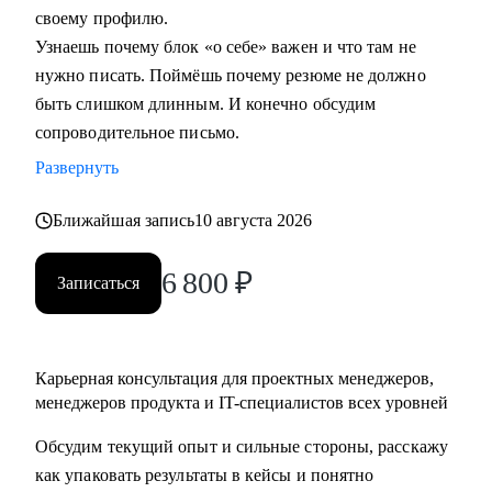
своему профилю.
Узнаешь почему блок «о себе» важен и что там не
Кому могу помочь:
нужно писать. Поймёшь почему резюме не должно
• Начинающим и опытным управленцам
быть слишком длинным. И конечно обсудим
• Тем, кто хочет начать карьеру в IT в любом направлении
сопроводительное письмо.
• Менеджерам продуктов, разработчикам, тестировщикам,
проектным менеджерам
Развернуть
• Тем, кто хочет сменить направление развития своей
Ближайшая запись
10 августа 2026
карьеры
6 800
₽
Записаться
Карьерная консультация для проектных менеджеров,
менеджеров продукта и IT-специалистов всех уровней
Обсудим текущий опыт и сильные стороны, расскажу
как упаковать результаты в кейсы и понятно