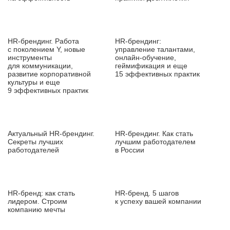
HR‑брендинг. Работа
HR‑брендинг:
с поколением Y, новые
управление талантами,
инструменты
онлайн‑обучение,
для коммуникации,
геймификация и еще
развитие корпоративной
15 эффективных практик
культуры и еще
9 эффективных практик
Актуальный HR‑брендинг.
HR‑брендинг. Как стать
Секреты лучших
лучшим работодателем
работодателей
в России
HR‑бренд: как стать
HR‑бренд. 5 шагов
лидером. Строим
к успеху вашей компании
компанию мечты