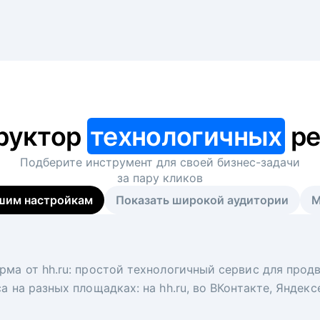
руктор
технологичных
ре
Подберите инструмент для своей
бизнес-задачи
за пару кликов
шим настройкам
Показать широкой аудитории
М
я
 рекрутер
рма от hh.ru: простой технологичный сервис для прод
 для вакансий на главной странице hh.ru. Увеличивает
под ключ. Решите, сколько кандидатов и когда вам нуж
а на разных площадках: на hh.ru, во ВКонтакте, Яндек
ологи, рекрутеры и проектные менеджеры hh.ru с цел
тов