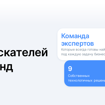
б
Команда
экспертов
скателей
Которые всегда готовы на
под каждую задачу бизне
нд
9
Собственных
технологичных решен