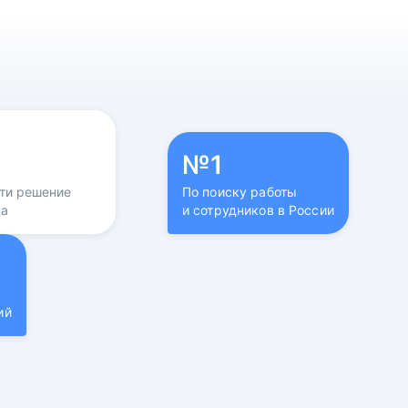
№1
йти решение
По поиску работы
са
и сотрудников в России
ий