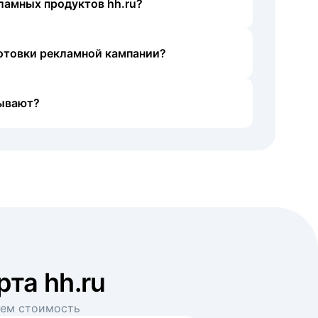
ламных продуктов hh.ru?
готовки рекламной кампании?
ывают?
рта hh.ru
аем стоимость