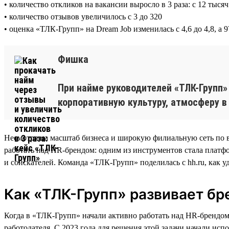
• количество откликов на вакансии выросло в 3 раза: с 12 тысяч
• количество отзывов увеличилось с 3 до 320
• оценка «ТЛК-Групп» на Dream Job изменилась с 4,6 до 4,8, 
Фишка
При найме руководителей «ТЛК-Групп»
корпоративную культуру, атмосферу в
Несмотря на масштаб бизнеса и широкую филиальную сеть по в
работать над HR-брендом: одним из инструментов стала платфо
и соискателей. Команда «ТЛК-Групп» поделилась с hh.ru, как уд
Как «ТЛК-Групп» развивает бр
Когда в «ТЛК-Групп» начали активно работать над HR-брендом
работодателя. С 2023 года для решения этой задачи начали и