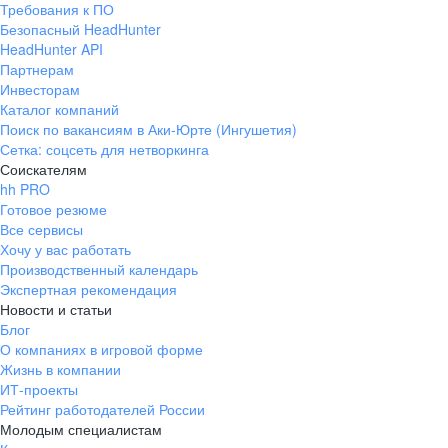
Требования к ПО
pr@ural.hh.ru
Безопасный HeadHunter
HeadHunter API
Краснодар
Партнерам
Инвесторам
ул. Янковского, д. 169, 7 этаж,
Каталог компаний
706 каб.
Поиск по вакансиям в Аки-Юрте (Ингушетия)
+7 861 205-55-57
Сетка: соцсеть для нетворкинга
pr@krd.hh.ru
Соискателям
hh PRO
Готовое резюме
Владивосток
Все сервисы
пер. Ланинский д. 4, офис 3.4
Хочу у вас работать
Производственный календарь
+7 423 202-33-28
Экспертная рекомендация
pr@dv.hh.ru
Новости и статьи
Блог
Новосибирск
О компаниях в игровой форме
Жизнь в компании
ул. Большевистская, д. 35,
ИТ-проекты
помещение 21
Рейтинг работодателей России
+7 383 207-94-64
Молодым специалистам