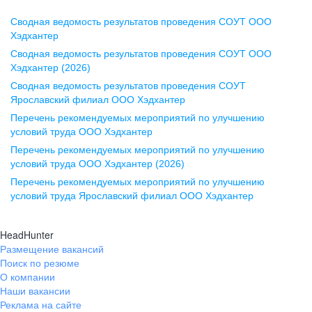
Сводная ведомость результатов проведения СОУТ ООО
Воронеж
Хэдхантер
Сводная ведомость результатов проведения СОУТ ООО
ул. Комиссаржевской, д. 10,
Хэдхантер (2026)
офис 1212
Сводная ведомость результатов проведения СОУТ
+7 473 280-05-05
Ярославский филиал ООО Хэдхантер
pr@vrn.hh.ru
Перечень рекомендуемых мероприятий по улучшению
условий труда ООО Хэдхантер
Казань
Перечень рекомендуемых мероприятий по улучшению
ул. Спартаковская, д. 2А, этаж 3,
условий труда ООО Хэдхантер (2026)
помещение 15
Перечень рекомендуемых мероприятий по улучшению
условий труда Ярославский филиал ООО Хэдхантер
+7 843 212-12-50
pr@kzn.hh.ru
HeadHunter
Размещение вакансий
Екатеринбург
Поиск по резюме
ул. Боевых Дружин, стр. 20,
О компании
5 этаж, офис 505, 521
Наши вакансии
Реклама на сайте
+7 343 226-79-99