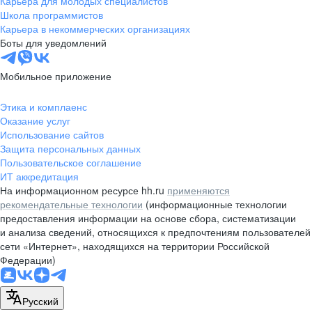
Карьера для молодых специалистов
pr@nsk.hh.ru
Школа программистов
Карьера в некоммерческих организациях
Минск
Боты для уведомлений
пр-т Дзержинского, д. 57,
10 этаж, помещение 45-1
Мобильное приложение
+375 (17)
336-03-02
Этика и комплаенс
pr@rabota.by
Оказание услуг
Использование сайтов
Алматы
Защита персональных данных
Пользовательское соглашение
пр. Абая, д. 151, БЦ Алатау,
ИТ аккредитация
12 этаж, офис 1209
На информационном ресурсе hh.ru
применяются
+7 727 232-13-13
рекомендательные технологии
(информационные технологии
pr@headhunter.com.kz
предоставления информации на основе сбора, систематизации
и анализа сведений, относящихся к предпочтениям пользователей
сети «Интернет», находящихся на территории Российской
Федерации)
Русский