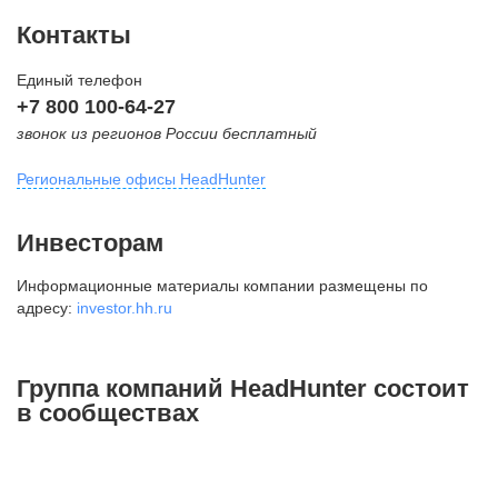
Контакты
Единый телефон
+7 800 100-64-27
звонок из регионов России бесплатный
Региональные офисы HeadHunter
Москва
Инвесторам
внутригородская территория
Информационные материалы компании размещены по
Муниципальный округ Тверской,
адресу:
investor.hh.ru
2-я Брестская ул., д. 48,
помещение 25
+7 495 974-64-27
Группа компаний HeadHunter состоит
+7 495 980-64-27
в сообществах
+7 495 134-92-24
press@hh.ru